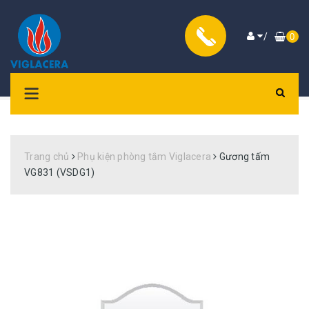
/
0
Trang chủ
Phụ kiện phòng tắm Viglacera
Gương tấm
VG831 (VSDG1)