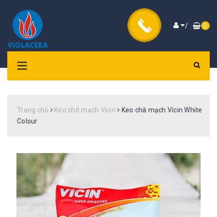
/
0
Trang chủ
Keo chít mạch Vicin
Keo chà mạch Vicin White
Colour