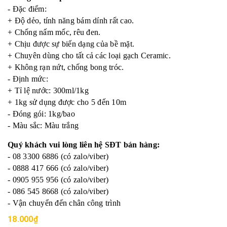
- Đặc điểm:
+ Độ dẻo, tính năng bám dính rất cao.
+ Chống nấm mốc, rêu đen.
+ Chịu được sự biến dạng của bề mặt.
+ Chuyên dùng cho tất cả các loại gạch Ceramic.
+ Không rạn nứt, chống bong tróc.
- Định mức:
+ Tỉ lệ nước: 300ml/1kg
+ 1kg sử dụng được cho 5 đến 10m­
- Đóng gói: 1kg/bao
- Màu sắc:
Màu trắng
Quý khách vui lòng liên hệ SĐT bán hàng:
- 08 3300 6886 (có zalo/viber)
- 0888 417 666 (có zalo/viber)
- 0905 955 956 (có zalo/viber)
- 086 545 8668 (có zalo/viber)
- Vận chuyển đến chân công trình
18.000₫