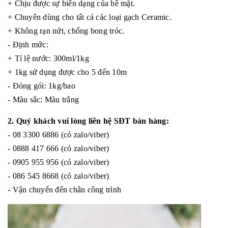
+ Chịu được sự biến dạng của bề mặt.
+ Chuyên dùng cho tất cả các loại gạch Ceramic.
+ Không rạn nứt, chống bong tróc.
- Định mức:
+ Tỉ lệ nước: 300ml/1kg
+ 1kg sử dụng được cho 5 đến 10m­
- Đóng gói: 1kg/bao
- Màu sắc:
Màu trắng
2. Quý khách vui lòng liên hệ SĐT bán hàng:
- 08 3300 6886 (có zalo/viber)
- 0888 417 666 (có zalo/viber)
- 0905 955 956 (có zalo/viber)
- 086 545 8668 (có zalo/viber)
- Vận chuyển đến chân công trình