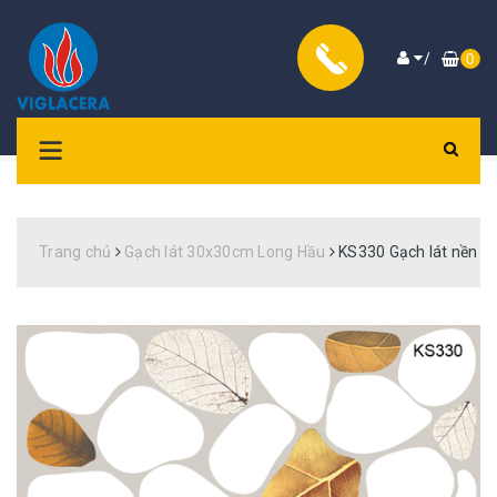
/
0
Trang chủ
Gạch lát 30x30cm Long Hầu
KS330 Gạch lát nền