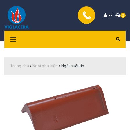
/
0
Trang chủ
Ngói phụ kiện
Ngói cuối rìa