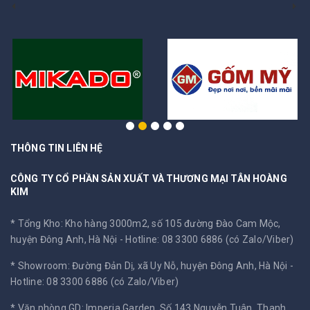
THÔNG TIN LIÊN HỆ
CÔNG TY CỔ PHẦN SẢN XUẤT VÀ THƯƠNG MẠI TÂN HOÀNG
KIM
* Tổng Kho: Kho hàng 3000m2, số 105 đường Đào Cam Mộc,
huyện Đông Anh, Hà Nội -
Hotline: 08 3300 6886 (có Zalo/Viber)
* Showroom: Đường Đản Dị, xã Uy Nỗ, huyện Đông Anh, Hà Nội -
Hotline: 08 3300 6886 (có Zalo/Viber)
* Văn phòng GD: Imperia Garden, Số 143 Nguyễn Tuân, Thanh