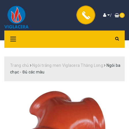
/
0
Trang chủ
Ngói tráng men Viglacera Thăng Long
Ngói ba
chạc - Đủ các màu