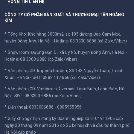
THÔNG TIN LIÊN HỆ
CÔNG TY CỔ PHẦN SẢN XUẤT VÀ THƯƠNG MẠI TÂN HOÀNG
KIM
* Tổng Kho: Kho hàng 3000m2, số 105 đường Đào Cam Mộc,
huyện Đông Anh, Hà Nội -
Hotline: 08 3300 6886 (có Zalo/Viber)
* Showroom: Đường Đản Dị, xã Uy Nỗ, huyện Đông Anh, Hà Nội -
Hotline: 08 3300 6886 (có Zalo/Viber)
* Văn phòng GD: Imperia Garden, Số 143 Nguyễn Tuân, Thanh
Xuân, Hà Nội -
SĐT: 0888 417 666 (có Zalo/Viber)
* Văn phòng GD: Vinhomes Riverside Long Biên, Long Biên, Hà
Nội -
SĐT: 08 3300 6886 (có Zalo/Viber)
* Điện thoại: 0833006886 - 0905955956
* Giấy chứng nhận đăng ký doanh nghiệp số 0104911906 cấp
ngày 20 tháng 09 năm 2016 do Sở kế hoạch và đầu tư thành phố
Hà Nội cấp phép