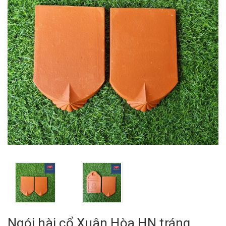
Ngói hài cổ Xuân Hòa HN tráng