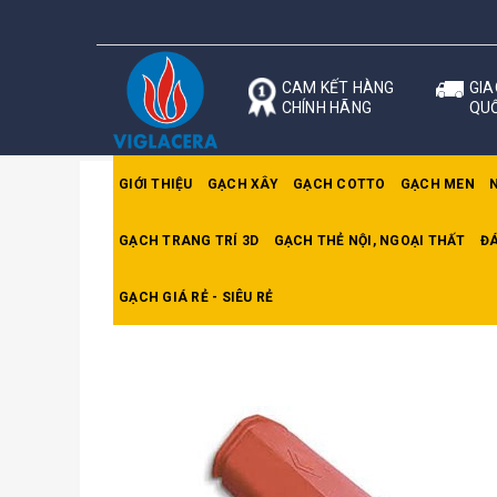
CAM KẾT HÀNG
GIA
CHÍNH HÃNG
QU
GIỚI THIỆU
GẠCH XÂY
GẠCH COTTO
GẠCH MEN
GẠCH TRANG TRÍ 3D
GẠCH THẺ NỘI, NGOẠI THẤT
ĐÁ
Trang chủ
Ngói Gốm Mỹ
Ngói nóc to Gốm Mỹ
GẠCH GIÁ RẺ - SIÊU RẺ