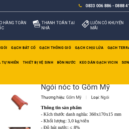
0833 006 886
-
0888 4
O HÀNG TOÀN
THANH TOÁN TẠI
LUÔN CÓ KHUYẾN
ỐC
NHÀ
MÃI
NGÓI
GẠCH BÁT CỔ
GẠCH THÔNG GIÓ
GẠCH CHỊU LỬA
GẠCH TERR
 TỰ NHIÊN
THIẾT BỊ VỆ SINH
BỒN NƯỚC
KEO DÁN GẠCH VICIN
SƠN
Ngói nóc to Gốm Mỹ
Thương hiệu:
Gốm Mỹ
|
Loại:
Ngói
Thông tin sản phẩm
- Kích thước danh nghĩa: 360x170x15 mm
- Khối lượng: 3,0 kg/viên
- Độ hút nước: ≤ 8%