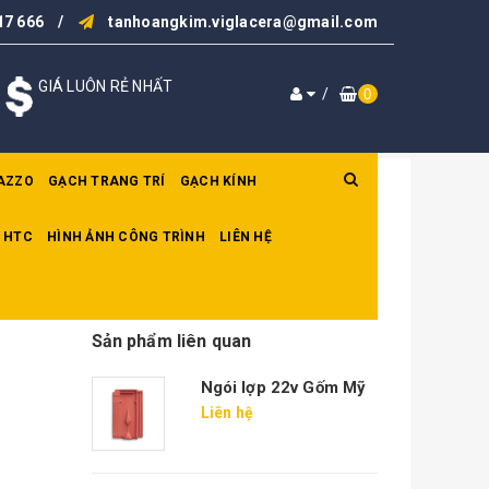
17 666
/
tanhoangkim.viglacera@gmail.com
GIÁ LUÔN RẺ NHẤT
/
0
AZZO
GẠCH TRANG TRÍ
GẠCH KÍNH
 HTC
HÌNH ẢNH CÔNG TRÌNH
LIÊN HỆ
Sản phẩm liên quan
Ngói lợp 22v Gốm Mỹ
Liên hệ