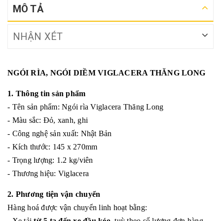
MÔ TẢ
NHẬN XÉT
NGÓI RÌA, NGÓI DIỀM VIGLACERA THĂNG LONG
1. Thông tin sản phẩm
- Tên sản phẩm: Ngói rìa Viglacera Thăng Long
- Màu sắc: Đỏ, xanh, ghi
- Công nghệ sản xuất: Nhật Bản
- Kích thước: 145 x 270mm
- Trọng lượng: 1.2 kg/viên
- Thương hiệu: Viglacera
2. Phương tiện vận chuyển
Hàng hoá được vận chuyển linh hoạt bằng:
- Xe tải
từ 5 tạ đến xe đầu kéo
, tuỳ theo số lượng đơn hàng.