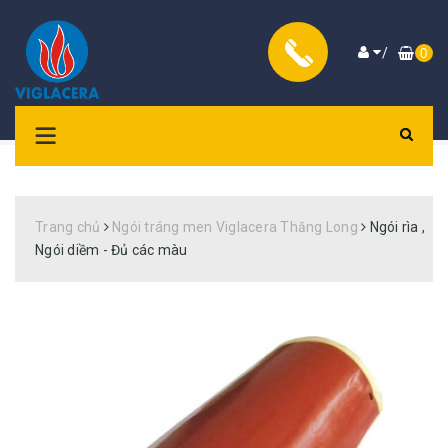
/
0
Trang chủ
Ngói tráng men Viglacera Thăng Long
Ngói rìa ,
Ngói diềm - Đủ các màu