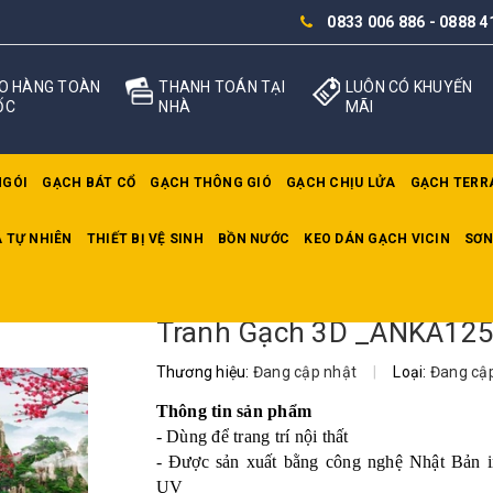
0833 006 886
-
0888 4
O HÀNG TOÀN
THANH TOÁN TẠI
LUÔN CÓ KHUYẾN
ỐC
NHÀ
MÃI
NGÓI
GẠCH BÁT CỔ
GẠCH THÔNG GIÓ
GẠCH CHỊU LỬA
GẠCH TERR
 TỰ NHIÊN
THIẾT BỊ VỆ SINH
BỒN NƯỚC
KEO DÁN GẠCH VICIN
SƠN
3D _ANKA125
Tranh Gạch 3D _ANKA12
Thương hiệu:
Đang cập nhật
|
Loại:
Đang cậ
Thông tin sản phẩm
- Dùng để trang trí nội thất
- Được sản xuất bằng công nghệ Nhật Bản 
UV