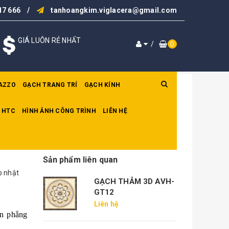
17 666
/
tanhoangkim.viglacera@gmail.com
GIÁ LUÔN RẺ NHẤT
/
0
AZZO
GẠCH TRANG TRÍ
GẠCH KÍNH
 HTC
HÌNH ẢNH CÔNG TRÌNH
LIÊN HỆ
5
Sản phẩm liên quan
p nhật
GẠCH THẢM 3D AVH-
GT12
Liên hệ
in phẳng