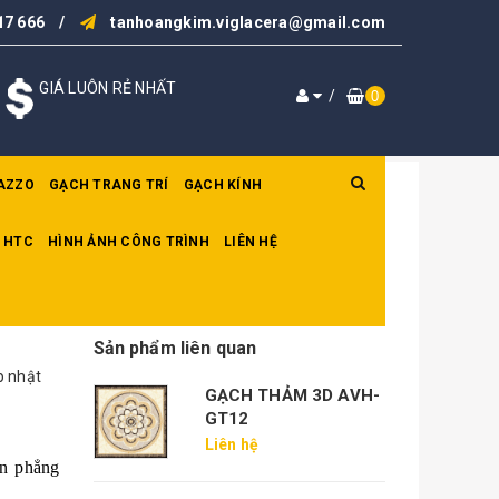
17 666
/
tanhoangkim.viglacera@gmail.com
GIÁ LUÔN RẺ NHẤT
/
0
AZZO
GẠCH TRANG TRÍ
GẠCH KÍNH
 HTC
HÌNH ẢNH CÔNG TRÌNH
LIÊN HỆ
9
Sản phẩm liên quan
p nhật
GẠCH THẢM 3D AVH-
GT12
Liên hệ
in phẳng