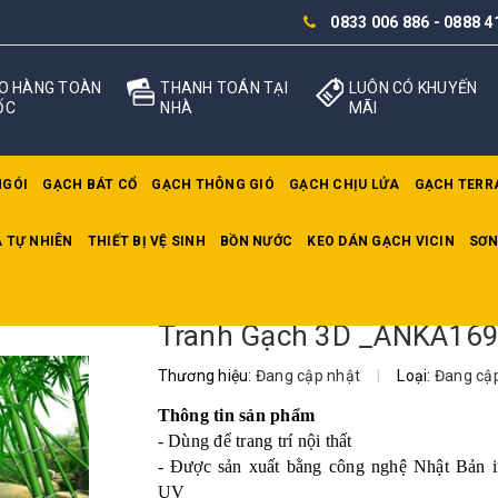
0833 006 886
-
0888 4
O HÀNG TOÀN
THANH TOÁN TẠI
LUÔN CÓ KHUYẾN
ỐC
NHÀ
MÃI
NGÓI
GẠCH BÁT CỔ
GẠCH THÔNG GIÓ
GẠCH CHỊU LỬA
GẠCH TERR
 TỰ NHIÊN
THIẾT BỊ VỆ SINH
BỒN NƯỚC
KEO DÁN GẠCH VICIN
SƠN
3D _ANKA169
Tranh Gạch 3D _ANKA16
Thương hiệu:
Đang cập nhật
|
Loại:
Đang cậ
Thông tin sản phẩm
- Dùng để trang trí nội thất
- Được sản xuất bằng công nghệ Nhật Bản 
UV