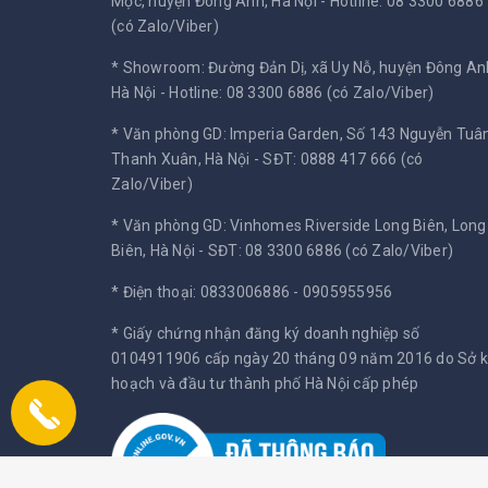
Mộc, huyện Đông Anh, Hà Nội -
Hotline: 08 3300 6886
(có Zalo/Viber)
* Showroom: Đường Đản Dị, xã Uy Nỗ, huyện Đông An
Hà Nội -
Hotline: 08 3300 6886 (có Zalo/Viber)
* Văn phòng GD: Imperia Garden, Số 143 Nguyễn Tuân
Thanh Xuân, Hà Nội -
SĐT: 0888 417 666 (có
Zalo/Viber)
* Văn phòng GD: Vinhomes Riverside Long Biên, Long
Biên, Hà Nội -
SĐT: 08 3300 6886 (có Zalo/Viber)
* Điện thoại: 0833006886 - 0905955956
* Giấy chứng nhận đăng ký doanh nghiệp số
0104911906 cấp ngày 20 tháng 09 năm 2016 do Sở 
hoạch và đầu tư thành phố Hà Nội cấp phép