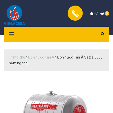
/
0
Trang chủ
Bồn nước Tân Á
Bồn nước Tân Á Sazia 500L
nằm ngang