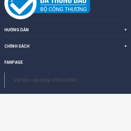
HƯỚNG DẪN
CHÍNH SÁCH
FANPAGE
Vật liệu xây dựng VIGLACERA
© Bản quyền thuộc về
Công ty cổ phần THK