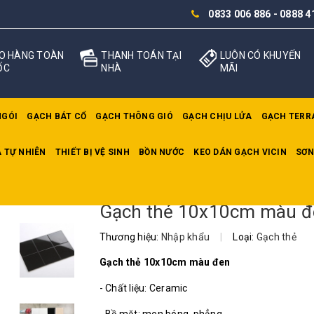
0833 006 886
-
0888 4
O HÀNG TOÀN
THANH TOÁN TẠI
LUÔN CÓ KHUYẾN
ỐC
NHÀ
MÃI
NGÓI
GẠCH BÁT CỔ
GẠCH THÔNG GIÓ
GẠCH CHỊU LỬA
GẠCH TERR
 TỰ NHIÊN
THIẾT BỊ VỆ SINH
BỒN NƯỚC
KEO DÁN GẠCH VICIN
SƠN
thẻ 10x10cm màu đen
Gạch thẻ 10x10cm màu đ
Thương hiệu:
Nhập khẩu
|
Loại:
Gạch thẻ
Gạch thẻ 10x10cm màu đen
- Chất liệu: Ceramic