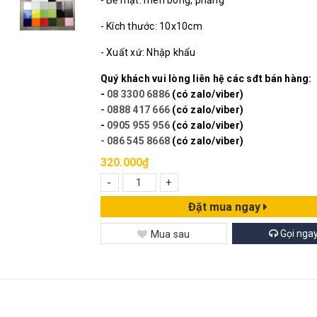
- Bề mặt: men bóng, phẳng
- Kích thước: 10x10cm
- Xuất xứ: Nhập khẩu
Quý khách vui lòng liên hệ các sđt bán hàng:
-
08 3300 6886
(có zalo/viber)
-
0888 417 666
(có zalo/viber)
-
0905 955 956
(có zalo/viber)
- 086 545 8668
(có zalo/viber)
320.000₫
-
+
Đặt mua ngay
Gọi nga
Mua sau