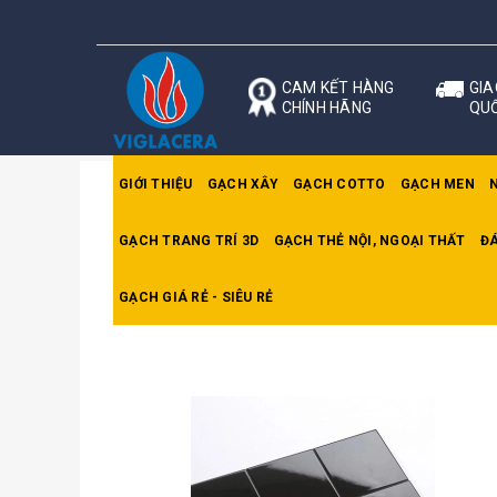
CAM KẾT HÀNG
GIA
CHÍNH HÃNG
QU
GIỚI THIỆU
GẠCH XÂY
GẠCH COTTO
GẠCH MEN
GẠCH TRANG TRÍ 3D
GẠCH THẺ NỘI, NGOẠI THẤT
ĐÁ
Trang chủ
Gạch thẻ nội thất 10x10cm
Gạch 
GẠCH GIÁ RẺ - SIÊU RẺ