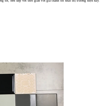
tốt, bền đẹp với thời gian với giá thành tốt nhất thị trường hiện nay.