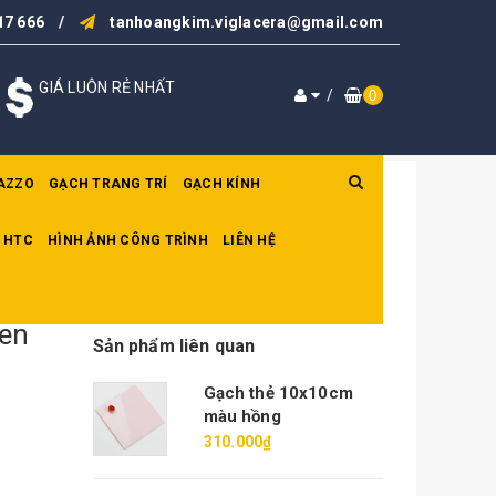
17 666
/
tanhoangkim.viglacera@gmail.com
GIÁ LUÔN RẺ NHẤT
/
0
AZZO
GẠCH TRANG TRÍ
GẠCH KÍNH
 HTC
HÌNH ẢNH CÔNG TRÌNH
LIÊN HỆ
en
Sản phẩm liên quan
Gạch thẻ 10x10cm
màu hồng
310.000₫