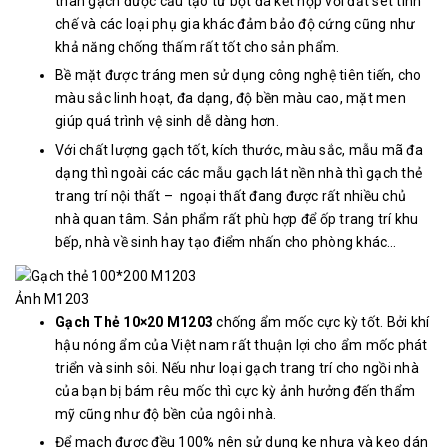
thân gạch được cấu tạo từ bột đá kết hợp với đất sét tinh
chế và các loại phụ gia khác đảm bảo độ cứng cũng như
khả năng chống thấm rất tốt cho sản phẩm.
Bề mặt được tráng men sử dụng công nghệ tiên tiến, cho
màu sắc linh hoạt, đa dạng, độ bền màu cao, mặt men
giúp quá trình vệ sinh dễ dàng hơn.
Với chất lượng gạch tốt, kích thước, màu sắc, mẫu mã đa
dạng thì ngoài các các mẫu gạch lát nền nhà thì gạch thẻ
trang trí nội thất – ngoại thất đang được rất nhiều chủ
nhà quan tâm. Sản phẩm rất phù hợp để ốp trang trí khu
bếp, nhà về sinh hay tạo điểm nhấn cho phòng khác…
Ảnh M1203
Gạch Thẻ 10×20 M1203
chống ẩm mốc cực kỳ tốt. Bởi khí
hậu nóng ẩm của Việt nam rất thuận lợi cho ẩm mốc phát
triển và sinh sôi. Nếu như loại gạch trang trí cho ngồi nhà
của bạn bị bám rêu mốc thì cực kỳ ảnh hưởng đến thẩm
mỹ cũng như độ bền của ngôi nhà.
Để mạch được đều 100% nên sử dụng ke nhựa và keo dán