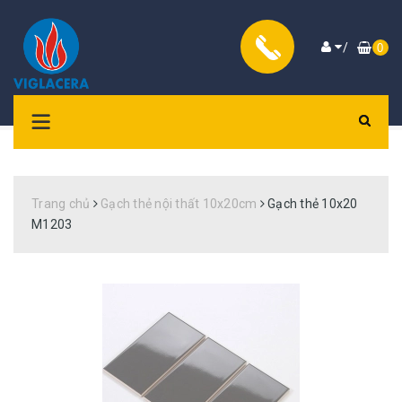
/
0
Trang chủ
Gạch thẻ nội thất 10x20cm
Gạch thẻ 10x20
M1203