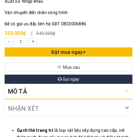
Xuất xứ: Nhập khẩu
Vận chuyển đến chân công trình
Để có giá ưu đãi, liên hệ SĐT 0833006886
320.000₫
340.000₫
-
+
Đặt mua ngay
Mua sau
Gọi ngay
MÔ TẢ
NHẬN XÉT
Gạch thẻ trang trí
là loại vật liệu xây dựng cao cấp, với