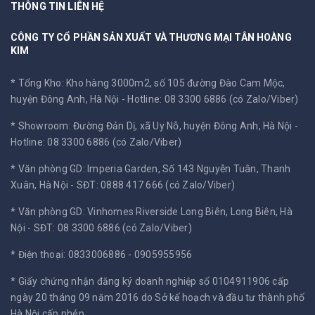
THÔNG TIN LIÊN HỆ
CÔNG TY CỔ PHẦN SẢN XUẤT VÀ THƯƠNG MẠI TÂN HOÀNG
KIM
* Tổng Kho: Kho hàng 3000m2, số 105 đường Đào Cam Mộc,
huyện Đông Anh, Hà Nội -
Hotline: 08 3300 6886 (có Zalo/Viber)
* Showroom: Đường Đản Dị, xã Uy Nỗ, huyện Đông Anh, Hà Nội -
Hotline: 08 3300 6886 (có Zalo/Viber)
* Văn phòng GD: Imperia Garden, Số 143 Nguyễn Tuân, Thanh
Xuân, Hà Nội -
SĐT: 0888 417 666 (có Zalo/Viber)
* Văn phòng GD: Vinhomes Riverside Long Biên, Long Biên, Hà
Nội -
SĐT: 08 3300 6886 (có Zalo/Viber)
* Điện thoại: 0833006886 - 0905955956
* Giấy chứng nhận đăng ký doanh nghiệp số 0104911906 cấp
ngày 20 tháng 09 năm 2016 do Sở kế hoạch và đầu tư thành phố
Hà Nội cấp phép