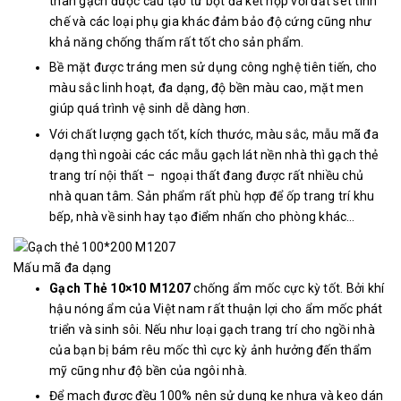
thân gạch được cấu tạo từ bột đá kết hợp với đất sét tinh
chế và các loại phụ gia khác đảm bảo độ cứng cũng như
khả năng chống thấm rất tốt cho sản phẩm.
Bề mặt được tráng men sử dụng công nghệ tiên tiến, cho
màu sắc linh hoạt, đa dạng, độ bền màu cao, mặt men
giúp quá trình vệ sinh dễ dàng hơn.
Với chất lượng gạch tốt, kích thước, màu sắc, mẫu mã đa
dạng thì ngoài các các mẫu gạch lát nền nhà thì gạch thẻ
trang trí nội thất – ngoại thất đang được rất nhiều chủ
nhà quan tâm. Sản phẩm rất phù hợp để ốp trang trí khu
bếp, nhà về sinh hay tạo điểm nhấn cho phòng khác…
Mấu mã đa dạng
Gạch Thẻ 10×10 M1207
chống ẩm mốc cực kỳ tốt. Bởi khí
hậu nóng ẩm của Việt nam rất thuận lợi cho ẩm mốc phát
triển và sinh sôi. Nếu như loại gạch trang trí cho ngồi nhà
của bạn bị bám rêu mốc thì cực kỳ ảnh hưởng đến thẩm
mỹ cũng như độ bền của ngôi nhà.
Để mạch được đều 100% nên sử dụng ke nhựa và keo dán