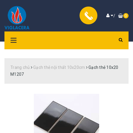
/
0
Trang chủ
Gạch thẻ nội thất 10x20cm
Gạch thẻ 10x20
M1207