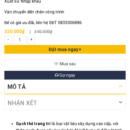
Xuất xứ: Nhập khẩu
Vận chuyển đến chân công trình
Để có giá ưu đãi, liên hệ SĐT 0833006886
320.000₫
340.000₫
-
+
Đặt mua ngay
Mua sau
Gọi ngay
MÔ TẢ
NHẬN XÉT
Gạch thẻ trang trí
là loại vật liệu xây dựng cao cấp, với