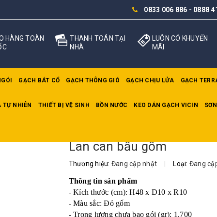
0833 006 886
-
0888 4
O HÀNG TOÀN
THANH TOÁN TẠI
LUÔN CÓ KHUYẾN
ỐC
NHÀ
MÃI
NGÓI
GẠCH BÁT CỔ
GẠCH THÔNG GIÓ
GẠCH CHỊU LỬA
GẠCH TERR
 TỰ NHIÊN
THIẾT BỊ VỆ SINH
BỒN NƯỚC
KEO DÁN GẠCH VICIN
SƠN
Lan can bầu gốm
Thương hiệu:
Đang cập nhật
|
Loại:
Đang cậ
Thông tin sản phẩm
- Kích thước (cm): H48 x D10 x R10
- Màu sắc: Đỏ gốm
- Trọng lượng chưa bao gói (gr): 1,700