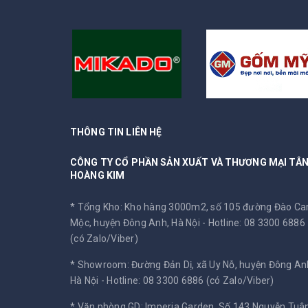
THÔNG TIN LIÊN HỆ
CÔNG TY CỔ PHẦN SẢN XUẤT VÀ THƯƠNG MẠI TÂ
HOÀNG KIM
* Tổng Kho: Kho hàng 3000m2, số 105 đường Đào C
Mộc, huyện Đông Anh, Hà Nội -
Hotline: 08 3300 6886
(có Zalo/Viber)
* Showroom: Đường Đản Dị, xã Uy Nỗ, huyện Đông An
Hà Nội -
Hotline: 08 3300 6886 (có Zalo/Viber)
* Văn phòng GD: Imperia Garden, Số 143 Nguyễn Tuân