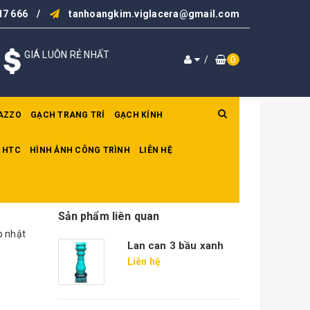
17 666
/
tanhoangkim.viglacera@gmail.com
GIÁ LUÔN RẺ NHẤT
/
0
AZZO
GẠCH TRANG TRÍ
GẠCH KÍNH
 HTC
HÌNH ẢNH CÔNG TRÌNH
LIÊN HỆ
Sản phẩm liên quan
p nhật
Lan can 3 bầu xanh
Liên hệ