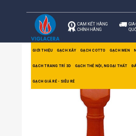
CAM KẾT HÀNG
GIA
CHÍNH HÃNG
QU
GIỚI THIỆU
GẠCH XÂY
GẠCH COTTO
GẠCH MEN
GẠCH TRANG TRÍ 3D
GẠCH THẺ NỘI, NGOẠI THẤT
ĐÁ
Trang chủ
Lan can
Lan can bầu gốm
GẠCH GIÁ RẺ - SIÊU RẺ