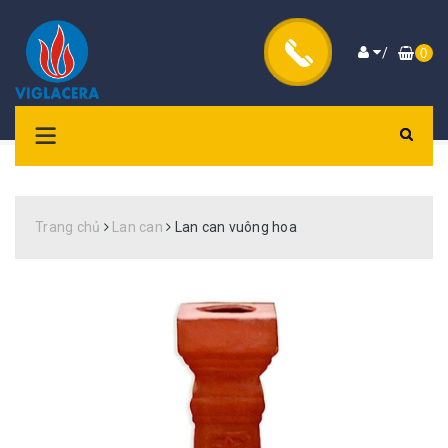
/
0
Trang chủ
Lan can
Lan can vuông hoa