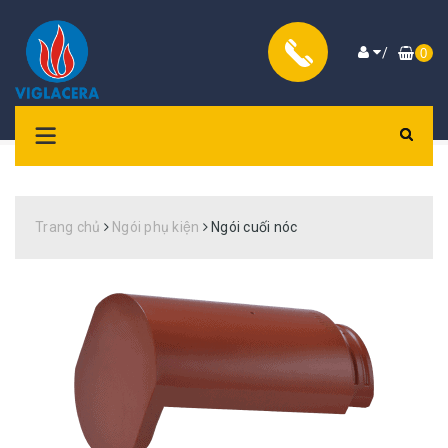
/
0
Trang chủ
Ngói phụ kiện
Ngói cuối nóc