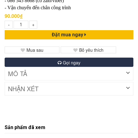
- 086 545 8668 (có zalo/viber)
- Vận chuyển đến chân công trình
90.000₫
-
+
Đặt mua ngay
Mua sau
Bỏ yêu thích
Gọi ngay
MÔ TẢ
NHẬN XÉT
Sản phẩm đã xem